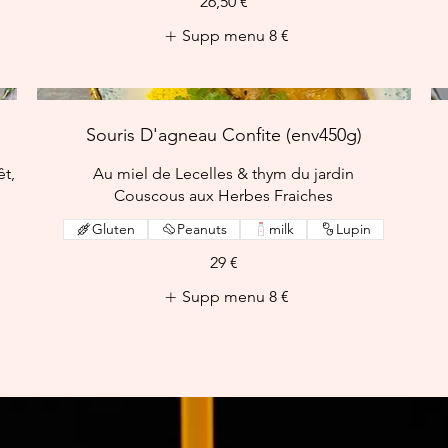
26,50 €
Supp menu
8 €
Souris D'agneau Confite (env450g)
êt,
Au miel de Lecelles & thym du jardin
Couscous aux Herbes Fraiches
Gluten
Peanuts
milk
Lupin
29 €
Supp menu
8 €