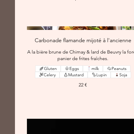
Carbonade flamande mijoté à l'ancienne
A la bière brune de Chimay & lard de Beuvry la for
panier de frites fraîches.
Gluten
Eggs
milk
Peanuts
Celery
Mustard
Lupin
Soja
22 €