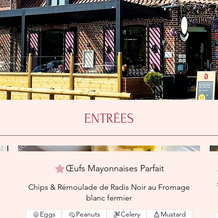
ENTRÉES
Œufs Mayonnaises Parfait
u
Chips & Rémoulade de Radis Noir au Fromage
blanc fermier
Eggs
Peanuts
Celery
Mustard