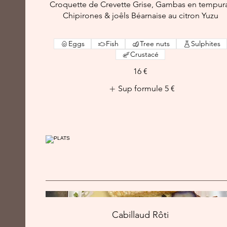
Croquette de Crevette Grise, Gambas en tempur
Chipirones & joêls Béarnaise au citron Yuzu
Eggs
Fish
Tree nuts
Sulphites
Crustacé
16 €
Sup formule
5 €
Cabillaud Rôti