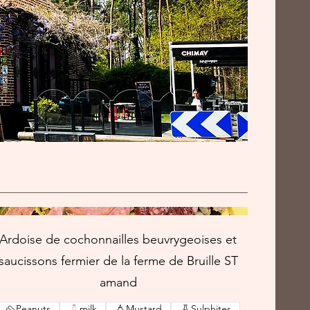
Ardoise de cochonnailles beuvrygeoises et
saucissons fermier de la ferme de Bruille ST
amand
Peanuts
milk
Mustard
Sulphites