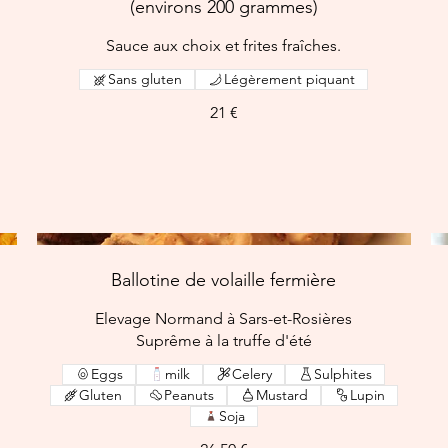
(environs 200 grammes)
Sauce aux choix et frites fraîches.
Sans gluten
Légèrement piquant
21 €
Ballotine de volaille fermière
Elevage Normand à Sars-et-Rosières
Suprême à la truffe d'été
Eggs
milk
Celery
Sulphites
Gluten
Peanuts
Mustard
Lupin
Soja