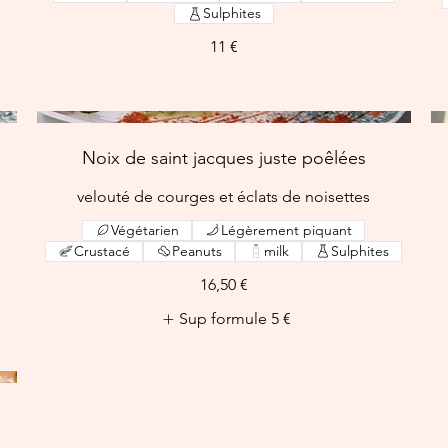
Sulphites
11 €
Noix de saint jacques juste poêlées
velouté de courges et éclats de noisettes
Végétarien
Légèrement piquant
Crustacé
Peanuts
milk
Sulphites
16,50 €
Sup formule
5 €