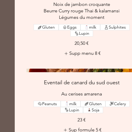
Noix de jambon croquante
Beurre Curry rouge Thai & kalamansi
Légumes du moment
Gluten
Eggs
milk
Sulphites
Lupin
20,50 €
Supp menu
8 €
Eventail de canard du sud ouest
Au cerises amarena
Peanuts
milk
Gluten
Celery
Lupin
Soja
23 €
Sup formule
5 €