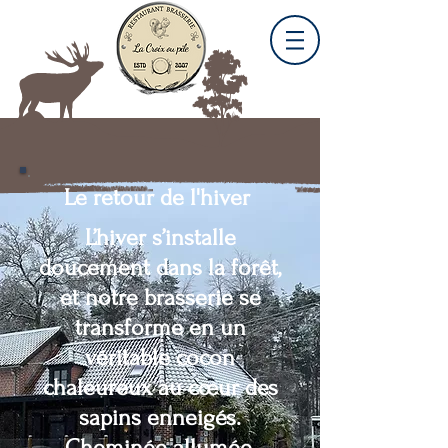
Le retour de l'hiver
L’hiver s’installe
doucement dans la forêt,
et notre brasserie se
transforme en un
véritable cocon
chaleureux au cœur des
sapins enneigés.
Cheminée allumée,