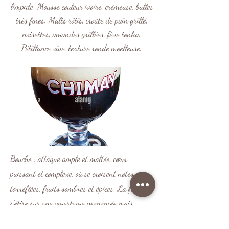
limpide. Mousse couleur ivoire, crémeuse, bulles
très fines. Malts rôtis, croûte de pain grillé,
noisettes, amandes grillées, fève tonka.
Pétillance vive, texture ronde moelleuse.
Bouche : attaque ample et maltée, cœur
puissant et complexe, où se croisent notes
torréfiées, fruits sombres et épices. La finale
s'étire sur une amertume prononcée mais
maîtrisée, qui équilibre la richesse de